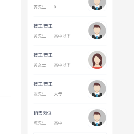
苏先生
·
0
技工/普工
黄先生
·
高中以下
技工/普工
黄女士
·
高中以下
技工/普工
张先生
·
大专
销售岗位
陈先生
·
高中