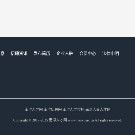
信息
招聘资讯
发布简历
企业入驻
会员中心
法律申明
们
南浔人才网,南浔招聘网,南浔人才市场,南浔人事人才网
Copyright © 2017-2025 南浔人才网 www.nanxunrc.cn All rights reserved.