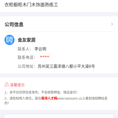
衣柜橱柜木门木饰面熟练工
公司信息
金友家居
联系人：
李云明
****
联系电话：
公司地址：
苏州吴江震泽镇八都小平大道6号
温馨提示
1、本平台仅供信息发布，不会收取押金、保证金均！
2、请告知用人单位，是在
南浔人才网
www.nanxunrc.cn上看到该招聘信息
的！