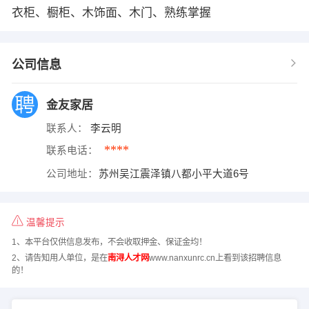
衣柜、橱柜、木饰面、木门、熟练掌握
公司信息
金友家居
联系人：
李云明
****
联系电话：
公司地址：
苏州吴江震泽镇八都小平大道6号
温馨提示
1、本平台仅供信息发布，不会收取押金、保证金均！
2、请告知用人单位，是在
南浔人才网
www.nanxunrc.cn上看到该招聘信息
的！